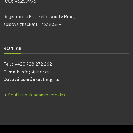
IČO:
46259996
Registrace u Krajského soud v Brně,
spisová značka: L 1783/KSBR
KONTAKT
Tel.:
+420 728 272 262
E-mail:
info@tjzhor.cz
Datová schránka:
b6qgiks
Souhlas s ukládáním cookies