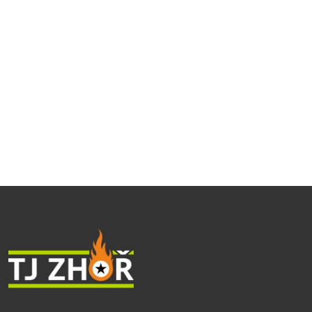
Stolní tenis - sezóna 2025- 2026 - B tým
Stolní tenis - sezóna 2025-2026 - A tým
Novoroční turnaj ve Stolním tenisu - Zhoř 3.1.2026
Čtvrtfinále Zhoř OPEN 2026
Závěr sezóny volejbalu 2025/26
Vycházka rodičů a přátel školy 2026
Den orientace 2.5.2026
Velikonoční šipkový turnaj 2026
39. ročník Novoročního vyběhnutí
Silvestrovský volejbalový miniturnaj
Vánoční šipkový turnaj 15+
Vánoční šipkový turnaj dětí
Žraloci zahajují hokejovou sezónu