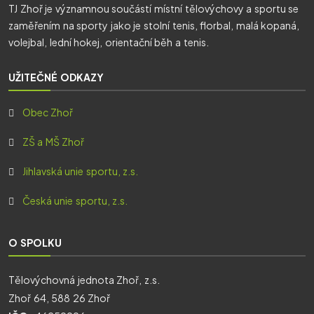
TJ Zhoř je významnou součástí místní tělovýchovy a sportu se
zaměřením na sporty jako je stolní tenis, florbal, malá kopaná,
volejbal, lední hokej, orientační běh a tenis.
UŽITEČNÉ ODKAZY
Obec Zhoř
ZŠ a MŠ Zhoř
Jihlavská unie sportu, z.s.
Česká unie sportu, z.s.
O SPOLKU
Tělovýchovná jednota Zhoř, z.s.
Zhoř 64, 588 26 Zhoř